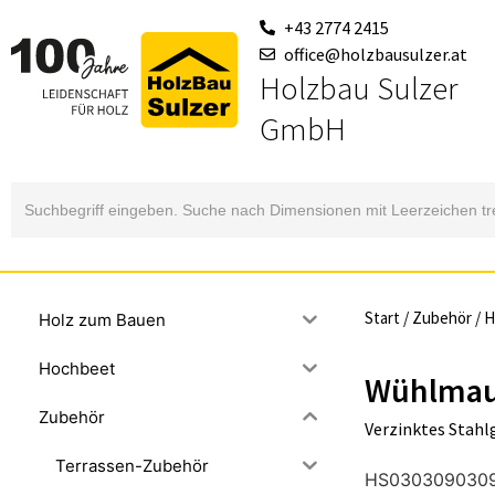
+43 2774 2415
office@holzbausulzer.at
Holzbau Sulzer
GmbH
Search
for:
Start
/
Zubehör
/
H
Holz zum Bauen
Hochbeet
Wühlmaus
Zubehör
Verzinktes Stah
Terrassen-Zubehör
HS030309030