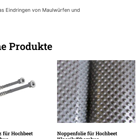
as Eindringen von Maulwürfen und
he Produkte
 für Hochbeet
Noppenfolie für Hochbeet