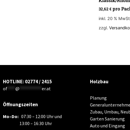
Klassik/Rhom
pro Pac
32,62
€
inkl. 20 % MwSt
zzgl.
Versandko
HOTLINE: 02774 / 2415
Holzbau
of
****
@
***********
er.at
Planung
Öffnungszeiten
Generalunternehme
Zubau, Umbau, Neu
Mo–Do:
07:30 – 12:00 Uhr und
Garten Sanierung
13:00 – 16:30 Uhr
Auto und Eingang