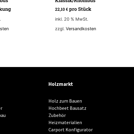
bus
Klassik/Rhombus
kung
pro Stück
22,10
€
.
inkl. 20 % MwSt.
sten
zzgl.
Versandkosten
Holzmarkt
Holz zum Bauen
r
Hochbeet Bausatz
bau
Zubehör
Heizmaterialien
Carport Konfigurator