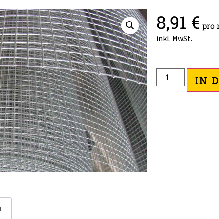
8,91
€
pro 
inkl. MwSt.
IN 
n