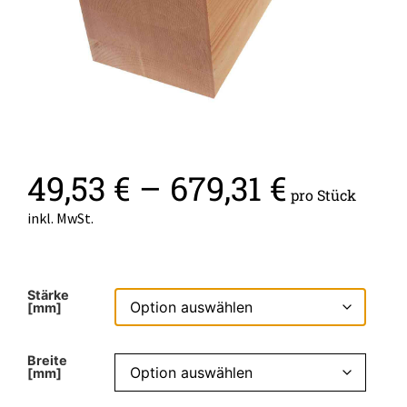
49,53
€
–
679,31
€
pro Stück
inkl. MwSt.
Stärke
[mm]
Breite
[mm]