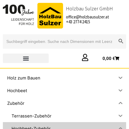
Holzbau Sulzer GmbH
office@holzbausulzer.at
+43 2774 2415
Searc
Search
for:
0,00
€
Holz zum Bauen
Hochbeet
Zubehör
Terrassen-Zubehör
Hochbeet-Zubehör